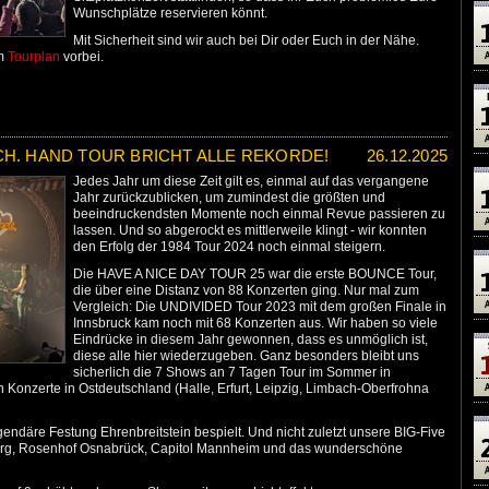
Wunschplätze reservieren könnt.
Mit Sicherheit sind wir auch bei Dir oder Euch in der Nähe.
em
Tourplan
vorbei.
CH. HAND TOUR BRICHT ALLE REKORDE!
26.12.2025
Jedes Jahr um diese Zeit gilt es, einmal auf das vergangene
Jahr zurückzublicken, um zumindest die größten und
beeindruckendsten Momente noch einmal Revue passieren zu
lassen. Und so abgerockt es mittlerweile klingt - wir konnten
den Erfolg der 1984 Tour 2024 noch einmal steigern.
Die HAVE A NICE DAY TOUR 25 war die erste BOUNCE Tour,
die über eine Distanz von 88 Konzerten ging. Nur mal zum
Vergleich: Die UNDIVIDED Tour 2023 mit dem großen Finale in
Innsbruck kam noch mit 68 Konzerten aus. Wir haben so viele
Eindrücke in diesem Jahr gewonnen, dass es unmöglich ist,
diese alle hier wiederzugeben. Ganz besonders bleibt uns
sicherlich die 7 Shows an 7 Tagen Tour im Sommer in
n Konzerte in Ostdeutschland (Halle, Erfurt, Leipzig, Limbach-Oberfrohna
endäre Festung Ehrenbreitstein bespielt. Und nicht zuletzt unsere BIG-Five
rg, Rosenhof Osnabrück, Capitol Mannheim und das wunderschöne