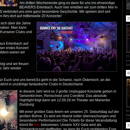
Am dritten Wochenende ging es dann für uns ins ehrwürdige
BEAVERS Erlenbach. Auch hier erlebten wir zum dritten Mal in
 verbindet uns eine ganz besondere Geschichte. Wir spielen dort seit
M
e
rs dort auf mittlerweile 20 Konzerte!
2
e sich über die Jahre
t haben. Man kann
Of unserer Clubs und
aus Erlenbach auf
ser erstes Konzert
eitdem waren wir
25
am
folg und wir freuen
SI
ar Jahr wieder
B
für Euch und uns bereit.Es geht in die Schweiz, nach Österreich, an die
ähnt in unzählige fantastische Clubs in Deutschland.
In diesem Jahr wird es 3 große Unplugged Konzerte geben in
Gelsenkirchen, Remscheid und Coesfeld. Das absolute
Highlight folgt dann am 12.09.26 im Theater am Marientor
Duisburg.
Ih
Mit einer großen Gala feiern wir unseren 25. Geburtstag auf der
Di
großen Bühne. Es wird ein Abend voller überraschungen und
besonderer Performances! Die Tickets für diese Veranstaltung
könnt Ihr
hier
bekommen. Unsere XXV Gala wird als
X
Sitzplatzkonzert stattfinden, so dass Ihr Euch problemlos Eure