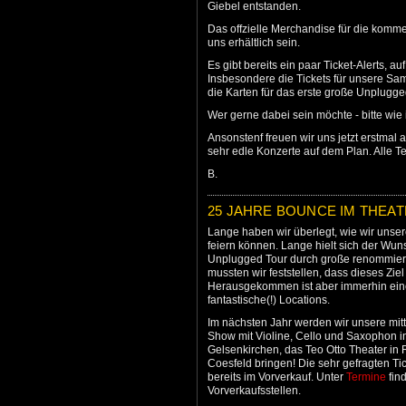
Giebel entstanden.
Das offzielle Merchandise für die komme
uns erhältlich sein.
Es gibt bereits ein paar Ticket-Alerts, a
Insbesondere die Tickets für unsere 
die Karten für das erste große Unplugg
Wer gerne dabei sein möchte - bitte wie
Ansonstenf freuen wir uns jetzt erstmal
sehr edle Konzerte auf dem Plan. Alle T
B.
25 JAHRE BOUNCE IM THEA
Lange haben wir überlegt, wie wir uns
feiern können. Lange hielt sich der Wun
Unplugged Tour durch große renommiert
mussten wir feststellen, dass dieses Ziel
Herausgekommen ist aber immerhin eine
fantastische(!) Locations.
Im nächsten Jahr werden wir unsere mit
Show mit Violine, Cello und Saxophon in
Gelsenkirchen, das Teo Otto Theater in
Coesfeld bringen! Die sehr gefragten Tick
bereits im Vorverkauf. Unter
Termine
fin
Vorverkaufsstellen.