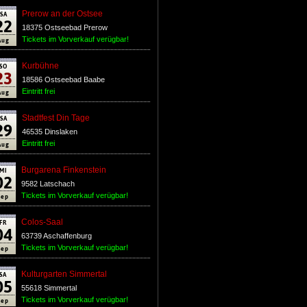
SA
Prerow an der Ostsee
22
18375 Ostseebad Prerow
Aug
Tickets im Vorverkauf verügbar!
SO
Kurbühne
23
18586 Ostseebad Baabe
Aug
Eintritt frei
SA
Stadtfest Din Tage
29
46535 Dinslaken
Aug
Eintritt frei
MI
Burgarena Finkenstein
02
9582 Latschach
Sep
Tickets im Vorverkauf verügbar!
FR
Colos-Saal
04
63739 Aschaffenburg
Sep
Tickets im Vorverkauf verügbar!
SA
Kulturgarten Simmertal
05
55618 Simmertal
Sep
Tickets im Vorverkauf verügbar!