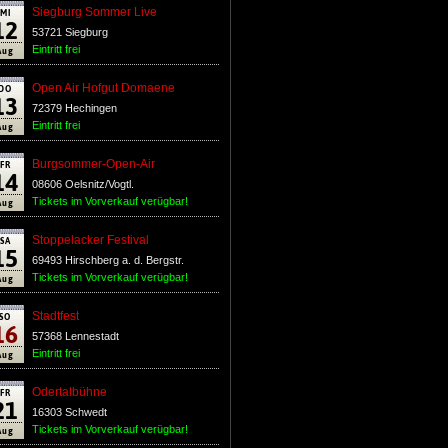
MI
Siegburg Sommer Live
12
53721 Siegburg
Aug
Eintritt frei
DO
Open Air Hofgut Domaene
13
72379 Hechingen
Aug
Eintritt frei
FR
Burgsommer-Open-Air
14
08606 Oelsnitz/Vogtl.
Aug
Tickets im Vorverkauf verügbar!
SA
Stoppelacker Festival
15
69493 Hirschberg a. d. Bergstr.
Aug
Tickets im Vorverkauf verügbar!
SO
Stadtfest
16
57368 Lennestadt
Aug
Eintritt frei
FR
Odertalbühne
21
16303 Schwedt
Aug
Tickets im Vorverkauf verügbar!