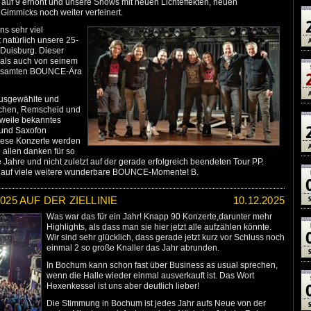
 auf 9 erhöht und unsere Shows mit neuen Lichteffekten, neuen
immicks noch weiter verfeinert.
ns sehr viel
 natürlich unsere 25-
 Duisburg. Dieser
 als auch von seinem
er gesamten BOUNCE-Ära
ausgewählte und
rchen, Remscheid und
erweile bekanntes
 und Saxofon
diese Konzerte werden
 allen danken für so
e Jahre und nicht zuletzt auf der gerade erfolgreich beendeten Tour PP.
h auf viele weitere wunderbare BOUNCE-Momente! B.
025 AUF DER ZIELLINIE
10.12.2025
Was war das für ein Jahr! Knapp 90 Konzerte,darunter mehr
Highlights, als dass man sie hier jetzt alle aufzählen könnte.
Wir sind sehr glücklich, dass gerade jetzt kurz vor Schluss noch
einmal 2 so große Knaller das Jahr abrunden.
In Bochum kann schon fast über Business as usual sprechen,
wenn die Halle wieder einmal ausverkauft ist. Das Wort
Hexenkessel ist uns aber deutlich lieber!
Die Stimmung in Bochum ist jedes Jahr aufs Neue von der