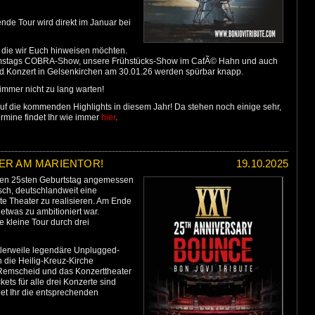
nde Tour wird direkt im Januar bei
uf die wir Euch hinweisen möchten.
Samstags COBRA-Show, unsere Frühstücks-Show im CafÃ© Hahn und auch
ed Konzert in Gelsenkirchen am 30.01.26 werden spürbar knapp.
 immer nicht zu lang warten!
 auf die kommenden Highlights in diesem Jahr! Da stehen noch einige sehr,
ermine findet Ihr wie immer
hier
.
TER AM MARIENTOR!
19.10.2025
eren 25sten Geburtstag angemessen
sch, deutschlandweit eine
e Theater zu realisieren. Am Ende
 etwas zu ambitioniert war.
 kleine Tour durch drei
tlerweile legendäre Unplugged-
 die Heilig-Kreuz-Kirche
 Remscheid und das Konzerttheater
ets für alle drei Konzerte sind
det Ihr die entsprechenden