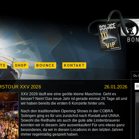
ETS
SHOP
BOUNCE
KONTAKT
Du 
MSTOUR XXV 2026
26.01.2026
B
XXV 2026 läuft wie eine geölte kleine Maschine. Geht es
besser? Nein! Das neue Jahr ist gerade einmal 26 Tage alt und
wir haben bereits die ersten 6 Konzerte hinter uns.
Nach den traditionellen Opening Shows in der COBRA
Solingen ging es für uns zunächst nach Rastatt und UNNA.
Sowohl die Reithalle als auch die gute alte Lindenbrauerei
konnten wir in diesem Jahr ausverkaufen! Für uns etwas ganz
besonderes, da wir in diesen Locations in den letzten Jahren
immer regelmäßig gespielt haben.