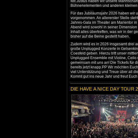
Mit Justus haben wir unsere Mannschaft
Bühnenelementen und anderen kleinen G
Für das Jubiläumsjahr 2026 haben wir u
vorgenommen. An allererster Stelle steht
Jahres-Gala im Theater am Marientor in
Abend wird sowohl in seiner Dimension
Inhalt alles übertreffen, was wir in d
bisher auf die Beine gestellt haben.
Zudem wird es in 2026 insgesamt drei 
große Unplugged Konzerte in Gelsenki
Coesfeld geben. Hierzu tritt unser mittl
Unplugged Ensemble mit Violine, Cello
gemeinsam mit uns an! Die Tickets für 
bereits jetzt knapp.PP Wir möchten Euch
viel Unterstützung und Treue über all di
Kommt gut ins neue Jahr und freut Euc
DIE HAVE A NICE DAY TOUR 2