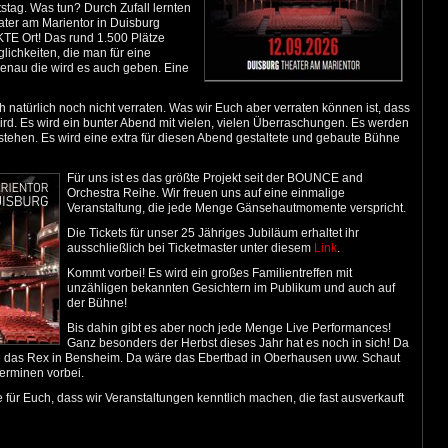
stag. Was tun? Durch Zufall lernten
ater am Marientor in Duisburg
KTE Ort! Das rund 1.500 Plätze
lichkeiten, die man für eine
nau die wird es auch geben. Eine
natürlich noch nicht verraten. Was wir Euch aber verraten können ist, dass
rd. Es wird ein bunter Abend mit vielen, vielen Überraschungen. Es werden
ne stehen. Es wird eine extra für diesen Abend gestaltete und gebaute Bühne
Für uns ist es das größte Projekt seit der BOUNCE and
Orchestra Reihe. Wir freuen uns auf eine einmalige
Veranstaltung, die jede Menge Gänsehautmomente verspricht.
Die Tickets für unser 25 Jähriges Jubiläum erhaltet ihr
ausschließlich bei Ticketmaster unter diesem
Link
.
Kommt vorbei! Es wird ein großes Familientreffen mit
unzähligen bekannten Gesichtern im Publikum und auch auf
der Bühne!
Bis dahin gibt es aber noch jede Menge Live Performances!
Ganz besonders der Herbst dieses Jahr hat es noch in sich! Da
e das Rex in Bensheim. Da wäre das Ebertbad in Oberhausen uvw. Schaut
erminen vorbei.
für Euch, dass wir Veranstaltungen kenntlich machen, die fast ausverkauft