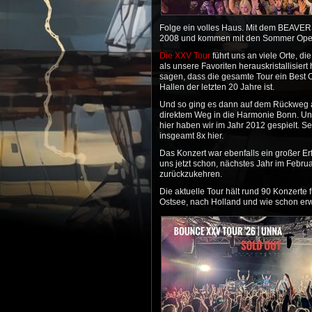
Folge ein volles Haus. Mit dem BEAVERS
2008 und kommen mit den Sommer Open Ai
Die XXV Tour
führt uns an viele Orte, di
als unsere Favoriten herauskristallisier
sagen, dass die gesamte Tour ein Best 
Hallen der letzten 20 Jahre ist.
Und so ging es dann auf dem Rückweg 
direktem Weg in die Harmonie Bonn. Un
hier haben wir im Jahr 2012 gespielt. S
insgeamt 8x hier.
Das Konzert war ebenfalls ein großer Er
uns jetzt schon, nächstes Jahr im Febru
zurückzukehren.
Die aktuelle Tour hält rund 90 Konzerte 
Ostsee, nach Holland und wie schon erw