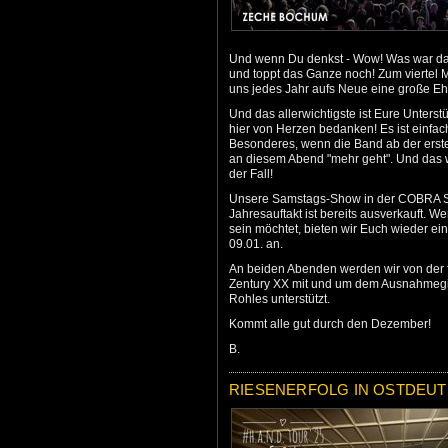
Und wenn Du denkst - Wow! Was war das
und toppt das Ganze noch! Zum viertel 
uns jedes Jahr aufs Neue eine große Ehr
Und das allerwichtigste ist Eure Unterstü
hier von Herzen bedanken! Es ist einfa
Besonderes, wenn die Band ab der erste
an diesem Abend "mehr geht". Und das w
der Fall!
Unsere Samstags-Show in der COBRA 
Jahresauftakt ist bereits ausverkauft. W
sein möchtet, bieten wir Euch wieder e
09.01. an.
An beiden Abenden werden wir von der 
Zentury XX mit und um dem Ausnahmegit
Rohles unterstützt.
Kommt alle gut durch den Dezember!
B.
RIESENERFOLG IN OSTDEUT