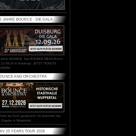
erchandise next Generation. Edler Shit. Aus
igener Herstellung.
5 JAHRE BOUNCE - DIE GALA
 Jahre BOUNCE. Das BOUNCE MEGA-Event
 12.09.26 in Duisburg! JETZT TICKETS
CHERN!
OUNCE AND ORCHESTRA
r habt sie Euch gewünscht. Ihr bekommt Sie.
e Zugabe in Wuppertal.
XV 25 YEARS TOUR 2026