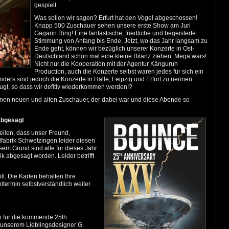
gespielt.
Was sollen wir sagen? Erfurt hat den Vogel abgeschossen!
Knapp 500 Zuschauer sehen unsere erste Show am Juri
Gagarin Ring! Eine fantastische, friedliche und begeisterte
Stimmung von Anfang bis Ende. Jetzt, wo das Jahr langsam zu
Ende geht, können wir bezüglich unserer Konzerte in Ost-
Deutschland schon mal eine kleine Bilanz ziehen. Mega wars!
Nicht nur die Kooperation mit der Agentur Känguruh
Production, auch die Konzerte selbst waren jedes für sich ein
nders sind jedoch die Konzerte in Halle, Leipzig und Erfurt zu nennen.
zeugt, so dass wir defitiv wiederkommen werden!?
nen neuen und alten Zuschauer, der dabei war und diese Abende so
abgesagt
teilen, dass unser Freund,
lfabrik Schwetzingen leider diesen
sem Grund sind alle für dieses Jahr
k abgesagt worden. Leider betrifft
t. Die Karten behalten Ihre
ltermin selbstverständlich weiter
gn für die kommende 25th
t unserem Lieblingsdesigner G.