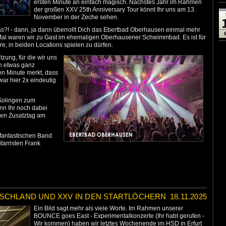
ersten Minute an einfach magisch. Nächstes Jahr im Rahmen
der großen XXV 25th Anniversary Tour könnt Ihr uns am 13.
November in der Zeche sehen.
?! - dann, ja dann überrollt Dich das Ebertbad Oberhausen einmal mehr
Mal waren wir zu Gast im ehemaligen Oberhausener Schwimmbad. Es ist für
e, in beiden Locations spielen zu dürfen.
tzung, für die wir uns
ch etwas ganz
n Minute merkt, dass
ar hier 2x eindeutig
Solingen zum
enn Ihr noch dabei
inen Zusatztag am
fantastischen Band
arristen Frank
SCHLAND UND XXV IN DEN STARTLÖCHERN
18.11.2025
Ein Bild sagt mehr als viele Worte. Im Rahmen unserer
BOUNCE goes East - Experimentalkonzerte (Ihr habt gerufen -
Wir kommen) haben wir letztes Wochenende im HSD in Erfurt