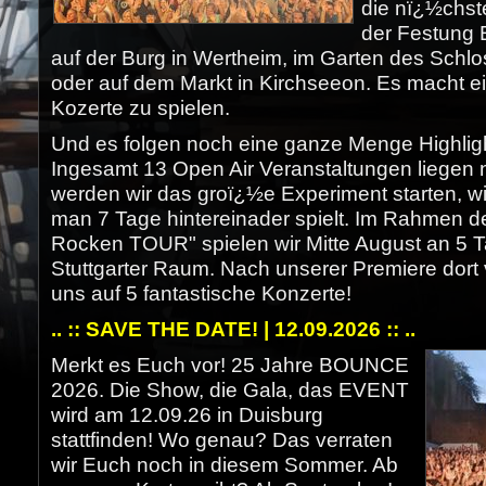
die nï¿½chste
der Festung E
auf der Burg in Wertheim, im Garten des Schl
oder auf dem Markt in Kirchseeon. Es macht e
Kozerte zu spielen.
Und es folgen noch eine ganze Menge Highligh
Ingesamt 13 Open Air Veranstaltungen liegen 
werden wir das groï¿½e Experiment starten, wi
man 7 Tage hintereinader spielt. Im Rahmen d
Rocken TOUR" spielen wir Mitte August an 5 T
Stuttgarter Raum. Nach unserer Premiere dort 
uns auf 5 fantastische Konzerte!
.. :: SAVE THE DATE! | 12.09.2026 :: ..
Merkt es Euch vor! 25 Jahre BOUNCE
2026. Die Show, die Gala, das EVENT
wird am 12.09.26 in Duisburg
stattfinden! Wo genau? Das verraten
wir Euch noch in diesem Sommer. Ab