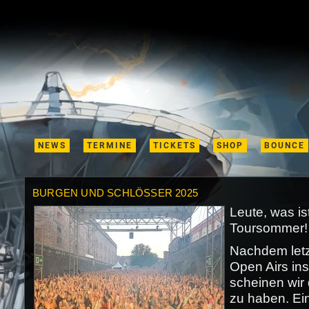
NEWS
TERMINE
TICKETS
SHOP
BOUNCE
BURGEN UND SCHLÖSSER 2025
Leute, was ist
Toursommer!
Nachdem letzt
Open Airs ins
scheinen wir
zu haben. Ein