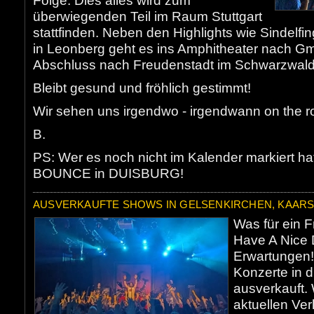
Folge. Dies alles wird zum
überwiegenden Teil im Raum Stuttgart
stattfinden. Neben den Highlights wie Sindelf
in Leonberg geht es ins Amphitheater nach 
Abschluss nach Freudenstadt im Schwarzwald
Bleibt gesund und fröhlich gestimmt!
Wir sehen uns irgendwo - irgendwann on the r
B.
PS: Wer es noch nicht im Kalender markiert hat
BOUNCE in DUISBURG!
AUSVERKAUFTE SHOWS IN GELSENKIRCHEN, KAAR
Was für ein F
Have A Nice D
Erwartungen!
Konzerte in 
ausverkauft. 
aktuellen Ver