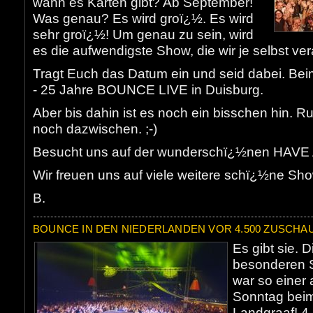
wann es Karten gibt? Ab September!
Was genau? Es wird groï¿½. Es wird
sehr groï¿½! Um genau zu sein, wird
es die aufwendigste Show, die wir je selbst ve
Tragt Euch das Datum ein und seid dabei. B
- 25 Jahre BOUNCE LIVE in Duisburg.
Aber bis dahin ist es noch ein bisschen hin. 
noch dazwischen. ;-)
Besucht uns auf der wunderschï¿½nen HAVE
Wir freuen uns auf viele weitere schï¿½ne S
B.
BOUNCE IN DEN NIEDERLANDEN VOR 4.500 ZUSCHA
Es gibt sie. 
besonderen 
war so einer
Sonntag beim
Landgraaf! 4