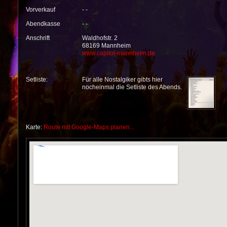
Vorverkauf
- -
Abendkasse
- -
Anschrift
Waldhofstr. 2
68169 Mannheim
www.capitol-mannheim.de
Setliste:
Für alle Nostalgiker gibts hier
nocheinmal die Setliste des Abends.
Karte:
Route mit Google-Maps planen...