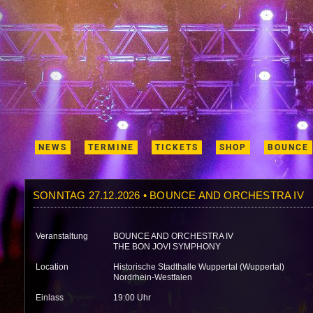
NEWS
TERMINE
TICKETS
SHOP
BOUNCE
SONNTAG 27.12.2026 • BOUNCE AND ORCHESTRA IV
Veranstaltung
BOUNCE AND ORCHESTRA IV
THE BON JOVI SYMPHONY
Location
Historische Stadthalle Wuppertal (Wuppertal)
Nordrhein-Westfalen
Einlass
19:00 Uhr