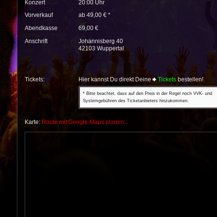
Konzert
20:00 Uhr
Vorverkauf
ab 49,00 € *
Abendkasse
69,00 €
Anschrift
Johannisberg 40
42103 Wuppertal
Tickets:
Hier kannst Du direkt Deine
Tickets
bestellen!
* Bitte beachtet, dass auf den Preis in der Regel noch VVK- und
Systemgebühren des Ticketanbieters hinzukommen.
Karte:
Route mit Google-Maps planen...