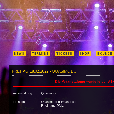
NEWS
TERMINE
TICKETS
SHOP
BOUNCE
FREITAG 18.02.2022 • QUASIMODO
Die Veranstaltung wurde leider 
Veranstaltung
Quasimodo
Location
Quasimodo (Pirmasens )
Rheinland-Pfalz