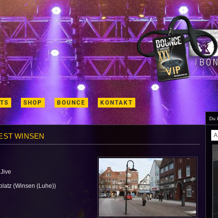
ETS
SHOP
BOUNCE
KONTAKT
Du 
FEST WINSEN
A
Jive
latz (Winsen (Luhe))