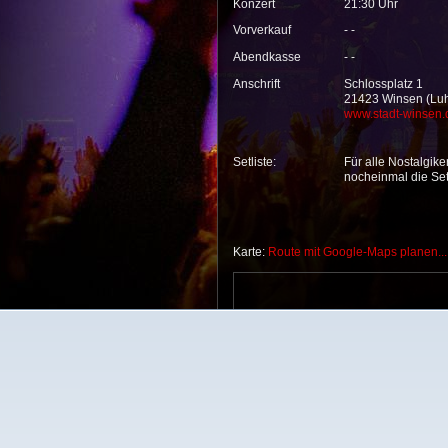
Konzert
21:30 Uhr
Vorverkauf
- -
Abendkasse
- -
Anschrift
Schlossplatz 1
21423 Winsen (Lu
www.stadt-winsen.
Setliste:
Für alle Nostalgiker
nocheinmal die Set
Karte:
Route mit Google-Maps planen...