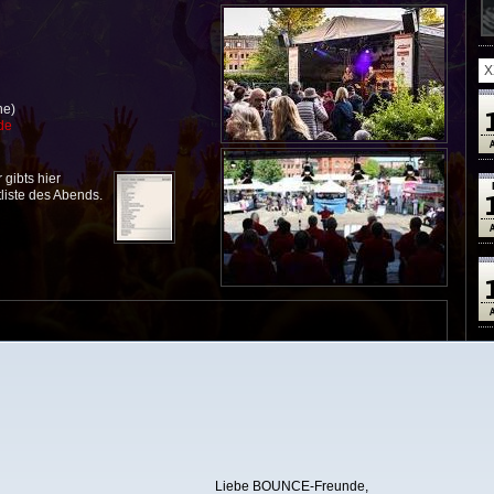
2
X
he)
de
 gibts hier
liste des Abends.
Liebe BOUNCE-Freunde,