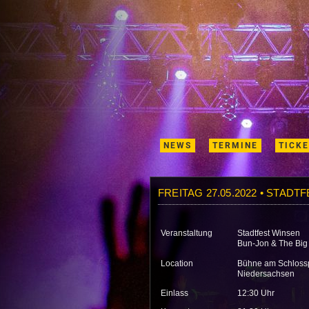
NEWS
TERMINE
TICK
FREITAG 27.05.2022 • STADT
Veranstaltung
Stadtfest Winsen
Bun-Jon & The Big 
Location
Bühne am Schlossp
Niedersachsen
Einlass
12:30 Uhr