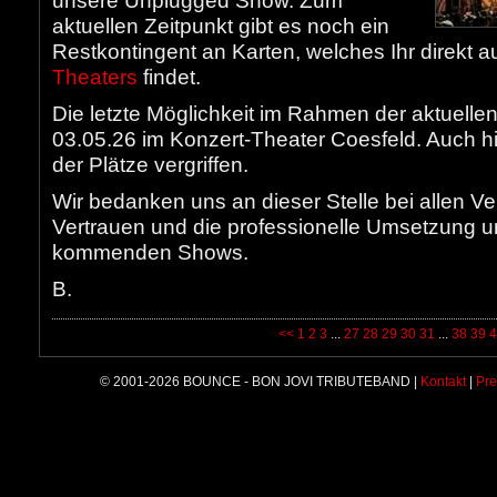
unsere Unplugged Show. Zum
aktuellen Zeitpunkt gibt es noch ein
Restkontingent an Karten, welches Ihr direkt a
Theaters
findet.
Die letzte Möglichkeit im Rahmen der aktuelle
03.05.26 im Konzert-Theater Coesfeld. Auch hie
der Plätze vergriffen.
Wir bedanken uns an dieser Stelle bei allen Ve
Vertrauen und die professionelle Umsetzung un
kommenden Shows.
B.
<<
1
2
3
...
27
28
29
30
31
...
38
39
4
© 2001-2026 BOUNCE - BON JOVI TRIBUTEBAND |
Kontakt
|
Pre