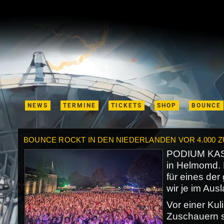
NEWS
TERMINE
TICKETS
SHOP
BOUNCE
BOUNCE ROCKT IN DEN NIEDERLANDEN VOR 4.000
PODIUM KA
in Helmomd. 
für eines der
wir je im Au
Vor einer Kul
Zuschauern s