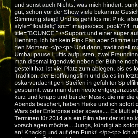
und sonst auch Nichts, was mich hindert, pünktl
gut, schon vor der Show viele bekannte Gesic
Stimmung steigt! Und es geht los mit Pink, also
style="float:left;" src="images/pics_pool/774
title="BOUNCE " />Support und einer super a
Henning. Ich bin kein Pink Fan aber Stimme un
den Moment. </p><p> Und dann, traditionell mal
Umbaupause Luftis aufpusten, zwei Freundinne
man diesmal irgendwie neben der Bühne noch 
gestellt hat, ist viel Platz zum ablegen, bis e
Tradition, der Eröffnungsfilm und da es im letz
oskarverdächtigen Streifen in gefühlter Spielfi
gespannt, was man dem heute entgegenzusetz
kurz und knapp und bei der Musik, die mir die
Abends beschert, haben Heike und ich sofort
Wars oder Enterprise oder sowas.... Es läuft ehe
Terminen für 2014 als ein Film aber der ist so 
vorschlagen möchte... Jungs, kündigt ab sofor
an! Knackig und auf den Punkt! </p><p> Ich ah