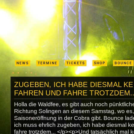
NEWS
TERMINE
TICKETS
SHOP
BOUNCE
ZUGEBEN, ICH HABE DIESMAL KE
FAHREN UND FAHRE TROTZDEM..
Holla die Waldfee, es gibt auch noch pünktlic
Richtung Solingen an diesem Samstag, wo es, 
Saisoneröffnung in der Cobra gibt. Bounce la
ich muss ehrlich zugeben, ich habe diesmal k
fahre trotzdem... </p><p>Und tatsächlich mal