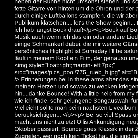
neben der Bühne nicht umsonst stehen und so
fette Gitarre von hinten um die Ohren und der
durch einige Luftballons stampfen, die wir aber 
Publikum klatschen.... let's the Show beginn...
ich hab längst Bock drauf!</p><p>Bock auf Bo
Musik auch wenn ich das ein oder andere Lied
einige Schmankerl dabei, die mir weitere Gän
persönliches Highlight ist Someday I'll be satu
läuft in meinem Kopf ein Film, der genauso un
<img style="float:right;margin-left:7px;"
src="images/pics_pool/775_rueb_b.jpg" alt=
/> Erinnerungen bei In these arms aber das si
meinem Herzen und sowas zu wecken kriegen
hin....danke Bounce! With a little help from my 
wie ich finde, sehr gelungene Songauswahl für 
Vielleicht sollte man beim nächsten Livealbu
berücksichtigen... </p><p> Bei so viel Spass 
macht uns nicht zuletzt Ollis Ankündigung neu
Oktober passiert, Bounce goes Klassik in der
Zugreifen, wer noch kein Ticket hat, die sind mal