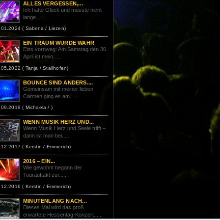
ALLES VERGESSEN,...
Ich hatte Glück und musste nicht
lange......
.01.2024 ( Sabrina / Liezen)
EIN TRAUM WURDE WAHR
Eins vornweg: Am Samstag den 30.
April ist mein......
.05.2022 ( Tanja / Stallhofen)
BOUNCE SIND ANDERS....
Gemeinsam mit meiner lieben
Carmen ging es am......
.09.2019 ( Michaela / )
WENN MUSIK HERZ UND...
Wenn Musik Herz und Seele trifft –
dann ist man bei......
.12.2017 ( Kerstin / Emmerich)
2016 – EIN...
Wie gewohnt begann der
Tourauftakt zur......
.12.2016 ( Kerstin / Emmerich)
MINUTENLANG NACH...
Dieses Mal wird das groß
erwartete Hessentag-Konzert......